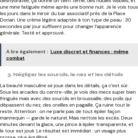
déshydratée, ça donne un teint terne, des ridules visibles, et
une mine fatiguée même après une bonne nuit. Je le vois tous
les jours dans le miroir du bar associatif près de la Place
Dorian. Une crème légère adaptée à ton type de peau : 30
secondes par jour suffisent pour changer l’apparence
générale. Testé et approuvé.
A lire également :
Luxe discret et finances : même
combat
3. Négliger les sourcils, le nez et les détails
La beauté masculine se joue dans les détails, ça c’est sûr.
Sous les arcades du centre-ville, je vois des mecs super bien
fringués mais avec des sourcils en broussaille, des poils qui
dépassent du nez, des oreilles en pagaille. Ça ruine tout le
reste. Attention : on ne parle pas de tout épiler façon
mannequin — garde le naturel. Mais nettoie les excès. Deux
minutes devant la glace, une pince à épiler transparente, et
le tour est joué. Le résultat est immédiat : un visage plus
propre, plus équilibré.