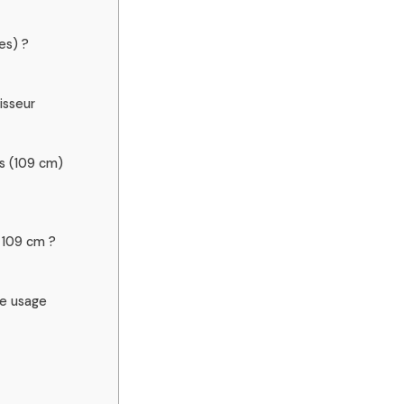
es) ?
isseur
es (109 cm)
n 109 cm ?
re usage