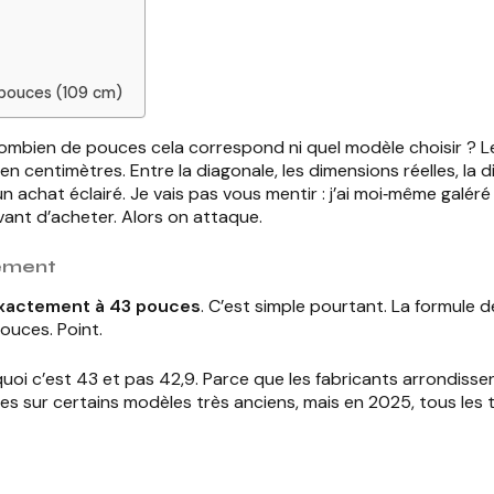
3 pouces (109 cm)
bien de pouces cela correspond ni quel modèle choisir ? Le p
ntimètres. Entre la diagonale, les dimensions réelles, la dist
n achat éclairé. Je vais pas vous mentir : j’ai moi‑même galé
avant d’acheter. Alors on attaque.
lement
xactement à 43 pouces
. C’est simple pourtant. La formule d
pouces. Point.
oi c’est 43 et pas 42,9. Parce que les fabricants arrondissent
s sur certains modèles très anciens, mais en 2025, tous les 