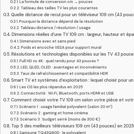
La formule de conversion cm → pouces
Tableau des tailles TV les plus courantes
Quelle distance de recul pour un téléviseur 109 cm (43 pouc
Pourquoi la distance dépend de la résolution
Tableau distance / résolution / usage
Dimensions réelles d’une TV 109 cm : largeur, hauteur et épa
Dimensions avec et sans pied
Poids et encoche VESA pour support mural
Résolutions et technologies disponibles sur les TV 43 pouc
Full HD vs 4K : quel rendu pour 43 pouces ?
LED, QLED, OLED : avantages et inconvénients
Taux de rafraîchissement et compatibilité HDR
Smart TV et systèmes d’exploitation : lequel choisir pour u
Les OS les plus répandus en 2025
Connectivité : Wi‑Fi, Bluetooth, ports HDMI et USB
Comment choisir votre TV 109 cm selon votre pièce et vot
Scénario 1 : usage familial polyvalent (salon 20 m²)
Scénario 2 : gaming et home cinéma
Scénario 3 : budget serré (moins de 300 €)
Top 5 des meilleurs téléviseurs 109 cm (43 pouces) en 2025
Samsung TQ43Q60D : le polyvalent